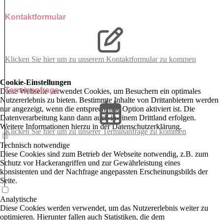
Kontaktformular
Klicken Sie hier um zu unserem Kon­takt­for­mu­lar zu kommen
Cookie-Einstellungen
Terminanfrage
Diese Webseite verwendet Cookies, um Besuchern ein optimales
Nutzererlebnis zu bieten. Bestimmte Inhalte von Drittanbietern werden
nur angezeigt, wenn die entsprechende Option aktiviert ist. Die
Datenverarbeitung kann dann auch in einem Drittland erfolgen.
Weitere Informationen hierzu in der Datenschutzerklärung.
Klicken Sie hier um zu unserer Terminanfrage zu kommen
Technisch notwendige
Diese Cookies sind zum Betrieb der Webseite notwendig, z.B. zum
Schutz vor Hackerangriffen und zur Gewährleistung eines
konsistenten und der Nachfrage angepassten Erscheinungsbilds der
Seite.
Analytische
Diese Cookies werden verwendet, um das Nutzererlebnis weiter zu
optimieren. Hierunter fallen auch Statistiken, die dem